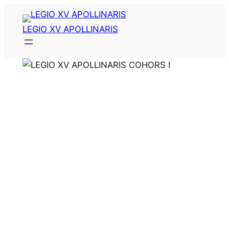
Zum
Inhalt
LEGIO XV APOLLINARIS
springen
LEGIO XV APOLLINARIS COHORS I
Reenactment-Gruppe für Römisches
Militärwesen und experimentale Geschichte